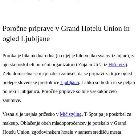
Poročne priprave v Grand Hotelu Union in
ogled Ljubljane
Poroka je bila mednarodna (na njej je bilo veliko svatov iz tujine), za
njo sta poskrbeli poročni organizatorki Zoja in Urša iz
Hiše vizij
.
Zelo domiselna se mi je zdela zamisel, da se pripravi za tujce ogled
prelepe slovenske prestolnice
Ljubljana
. Lahko so hodili in se peljali
po reki Ljubljanica. Poročne priprave so bile vsekakor zelo
zanimive.
Vesna si je urejala pričesko v
Mič styling
, T-Spot pa je poskrbel za
makeup. Oblačenje obeh mladoporočencev je potekalo v Grand
Hotelu Union, zgodovinskem hotelu v samem središču mesta