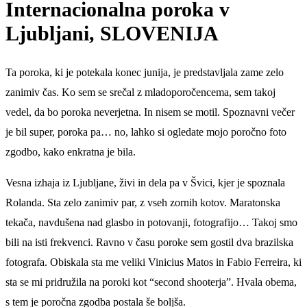
Internacionalna poroka v
Ljubljani, SLOVENIJA
Ta poroka, ki je potekala konec junija, je predstavljala zame zelo
zanimiv čas. Ko sem se srečal z mladoporočencema, sem takoj
vedel, da bo poroka neverjetna. In nisem se motil. Spoznavni večer
je bil super, poroka pa… no, lahko si ogledate mojo poročno foto
zgodbo, kako enkratna je bila.
Vesna izhaja iz Ljubljane, živi in dela pa v Švici, kjer je spoznala
Rolanda. Sta zelo zanimiv par, z vseh zornih kotov. Maratonska
tekača, navdušena nad glasbo in potovanji, fotografijo… Takoj smo
bili na isti frekvenci. Ravno v času poroke sem gostil dva brazilska
fotografa. Obiskala sta me veliki Vinicius Matos in Fabio Ferreira, ki
sta se mi pridružila na poroki kot “second shooterja”. Hvala obema,
s tem je poročna zgodba postala še boljša.