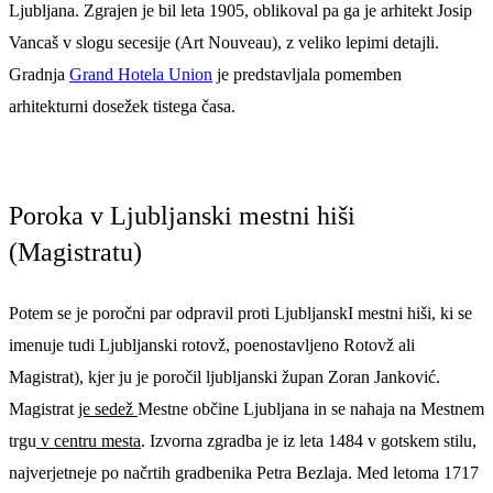
Ljubljana. Zgrajen je bil leta 1905, oblikoval pa ga je arhitekt Josip
Vancaš v slogu secesije (Art Nouveau), z veliko lepimi detajli.
Gradnja
Grand Hotela Union
je predstavljala pomemben
arhitekturni dosežek tistega časa.
Poroka v Ljubljanski mestni hiši
(Magistratu)
Potem se je poročni par odpravil proti LjubljanskI mestni hiši, ki se
imenuje tudi Ljubljanski rotovž, poenostavljeno Rotovž ali
Magistrat), kjer ju je poročil ljubljanski župan Zoran Janković.
Magistrat
je sedež
Mestne občine Ljubljana in se nahaja na Mestnem
trgu
v centru mesta
. Izvorna zgradba je iz leta 1484 v gotskem stilu,
najverjetneje po načrtih gradbenika Petra Bezlaja. Med letoma 1717