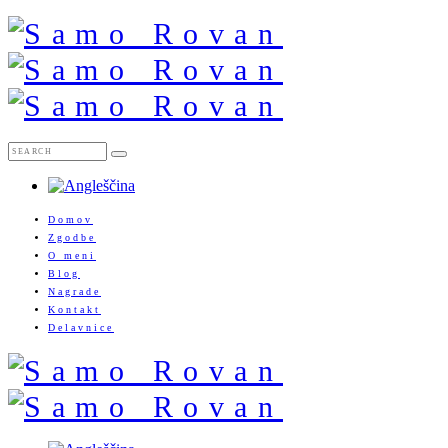
Domov
Zgodbe
O meni
Blog
Nagrade
Kontakt
Delavnice