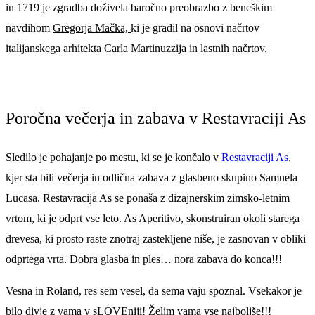
in 1719 je zgradba doživela baročno preobrazbo z beneškim
navdihom
Gregorja Mačka,
ki je gradil na osnovi načrtov
italijanskega arhitekta Carla Martinuzzija in lastnih načrtov.
Poročna večerja in zabava v Restavraciji As
Sledilo je pohajanje po mestu, ki se je končalo v
Restavraciji As
,
kjer sta bili večerja in odlična zabava z glasbeno skupino Samuela
Lucasa. Restavracija As se ponaša z dizajnerskim zimsko-letnim
vrtom, ki je odprt vse leto. As Aperitivo, skonstruiran okoli starega
drevesa, ki prosto raste znotraj zastekljene niše, je zasnovan v obliki
odprtega vrta. Dobra glasba in ples… nora zabava do konca!!!
Vesna in Roland, res sem vesel, da sema vaju spoznal. Vsekakor je
bilo divje z vama v sLOVEniji! Želim vama vse najboljše!!!