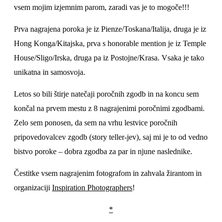
vsem mojim izjemnim parom, zaradi vas je to mogoče!!!
Prva nagrajena poroka je iz Pienze/Toskana/Italija, druga je iz
Hong Konga/Kitajska, prva s honorable mention je iz Temple
House/Sligo/Irska, druga pa iz Postojne/Krasa. Vsaka je tako
unikatna in samosvoja.
Letos so bili štirje natečaji poročnih zgodb in na koncu sem
končal na prvem mestu z 8 nagrajenimi poročnimi zgodbami.
Zelo sem ponosen, da sem na vrhu lestvice poročnih
pripovedovalcev zgodb (story teller-jev), saj mi je to od vedno
bistvo poroke – dobra zgodba za par in njune naslednike.
Čestitke vsem nagrajenim fotografom in zahvala žirantom in
organizaciji
Inspiration Photographers
!
*