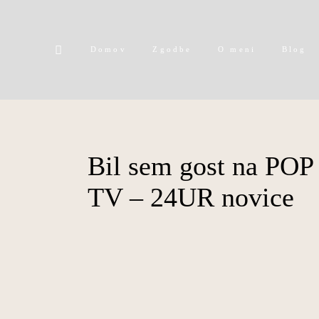
Domov
Zgodbe
O meni
Blog
Bil sem gost na POP
TV – 24UR novice