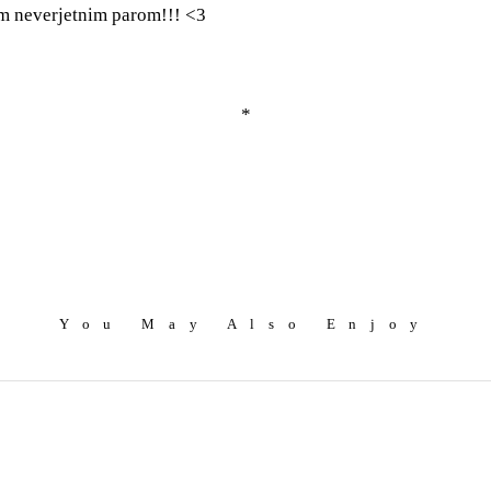
m neverjetnim parom!!! <3
*
You May Also Enjoy