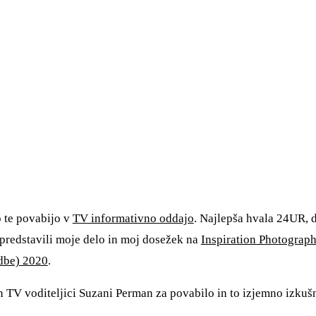
o te povabijo v
TV informativno oddajo
. Najlepša hvala 24UR, d
predstavili moje delo in moj dosežek na
Inspiration Photograph
odbe) 2020
.
n TV voditeljici Suzani Perman za povabilo in to izjemno izkuš